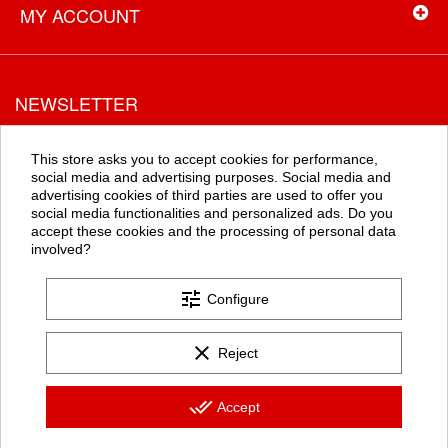
MY ACCOUNT
NEWSLETTER
Recevez toutes les promotions en exclusivité en vous inscrivant à
la newsletter
This store asks you to accept cookies for performance,
social media and advertising purposes. Social media and
advertising cookies of third parties are used to offer you
social media functionalities and personalized ads. Do you
OK
accept these cookies and the processing of personal data
involved?
tune
Configure
clear
Reject
Les formulaires de ce site sont protégés par google Recaptcha (
politique de confidentialité
et
conditions d'utilisation
).
done_all
Accept
+12.500 AVIS CLIENTS
CONSEILLER IA