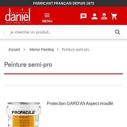
FABRICANT FRANÇAIS DEPUIS 1875
person
message
shopping_cart
MENU
>
>
Accueil
Interior Painting
Peinture semi-pro
Peinture semi-pro
Protection GARD'A9 Aspect mouillé