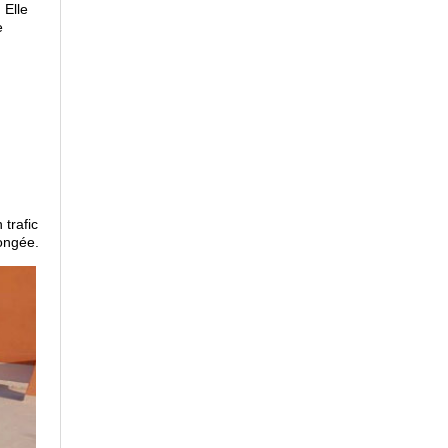
 Elle
e
trafic
longée.