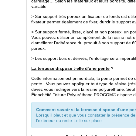
carrelage… Selon les matériaux et leurs porosité, diffé
variable.
> Sur support très poreux un fixateur de fonds est util
fixateur permet également de fixer, durcir le support av
> Sur support fermé, lisse, glacé et non poreux, un p
Vous pouvez utiliser en complément de la résine not
d'améliorer l'adhérence du produit à son support de 6
poreux.
> Les support bois et dérivés, l'entoilage sera impérat
La terrasse dispose t-elle d'une pente
?
Cette information est primordiale, la pente permet de d
pente : Vous pouvez appliquer tout type de résine (rés
devez vous rediriger vers la résine polyuréthane. Seul 
Étanchéité Toiture Polyuréthane PROCOM® dispose d'une
Comment savoir si la terrasse dispose d'une pe
Lorsqu’il pleut et que vous constater la présence de
l’extérieur ou reste-t-elle sur place.