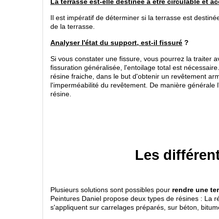
La terrasse est-elle destinée à être circulable et a
Il est impératif de déterminer si la terrasse est destiné
de la terrasse.
Analyser l'état du support, est-il fissuré
?
Si vous constater une fissure, vous pourrez la traiter
fissuration généralisée, l'entoilage total est nécessai
résine fraiche, dans le but d'obtenir un revêtement armé
l'imperméabilité du revêtement. De manière générale l'
résine.
Les différen
Plusieurs solutions sont possibles pour
rendre une te
Peintures Daniel propose deux types de résines : La ré
s'appliquent sur carrelages préparés, sur béton, bitume