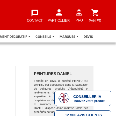
person
shopping_cart
message
PRO
CONTACT
PARTICULIER
PANIER
EMENT DÉCORATIF
CONSEILS
MARQUES
DEVIS
PEINTURES DANIEL
Fondée en 1875, la société PEINTURES
DANIEL est spécialisée dans la fabrication
de peintures, produits d´étanchéité et
revêtements décoratifs. Forte de son
CONSEILLER IA
expertise à travers des années d
´expériences dans l’élaboration de produits
Trouvez votre produit
et solutions techniques, PEINTURES
DANIEL dispose d’une maîtrise totale des
procédés de fabrication et de la qualité.
+12.500 AVIS CLIENTS