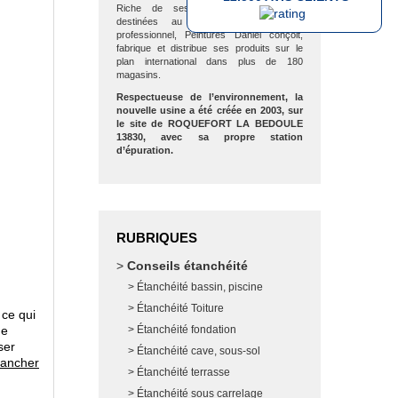
Riche de ses nombreuses marques
destinées au grand public et au
professionnel, Peintures Daniel conçoit,
fabrique et distribue ses produits sur le
plan international dans plus de 180
magasins.
Respectueuse de l’environnement, la
nouvelle usine a été créée en 2003, sur
le site de ROQUEFORT LA BEDOULE
13830, avec sa propre station
d’épuration.
RUBRIQUES
Conseils étanchéité
Étanchéité bassin, piscine
Étanchéité Toiture
 ce qui
de
Étanchéité fondation
ser
Étanchéité cave, sous-sol
étancher
Étanchéité terrasse
Étanchéité sous carrelage