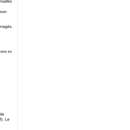
maillés
 non
mmagés.
ésine en
 de
f). Le