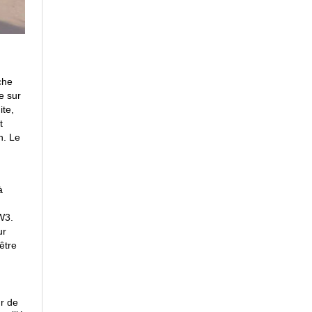
che
e sur
ite,
t
n. Le
à
 W3.
ur
être
r de