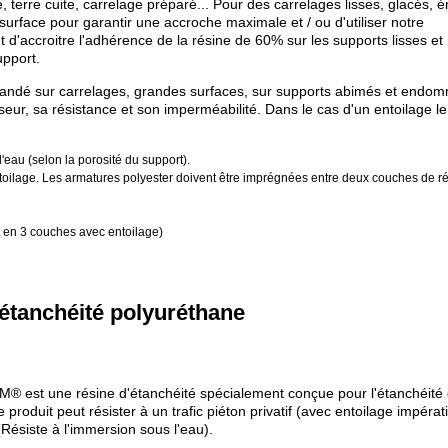
terre cuite, carrelage préparé... Pour des carrelages lisses, glacés, é
surface pour garantir une accroche maximale et / ou d'utiliser notre
accroitre l'adhérence de la résine de 60% sur les supports lisses et
upport.
andé sur carrelages, grandes surfaces, sur supports abimés et endo
ur, sa résistance et son imperméabilité. Dans le cas d'un entoilage le
eau (selon la porosité du support).
ntoilage. Les armatures polyester doivent être imprégnées entre deux couches de r
t en 3 couches avec entoilage)
étanchéité polyuréthane
® est une résine d'étanchéité spécialement conçue pour l'étanchéité
e produit peut résister à un trafic piéton privatif (avec entoilage impérati
(Résiste à l'immersion sous l'eau).