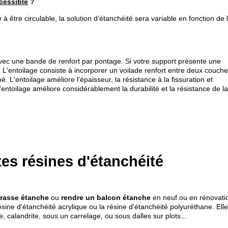
ccessible
?
e à être circulable, la solution d’étanchéité sera variable en fonction de 
 avec une bande de renfort par pontage. Si votre support présente une
re. L'entoilage consiste à incorporer un voilade renfort entre deux couch
. L'entoilage améliore l'épaisseur, la résistance à la fissuration et
entoilage améliore considérablement la durabilité et la résistance de la
tes résines d'étanchéité
rrasse étanche
ou
rendre un balcon étanche
en neuf ou en rénovati
sine d'étanchéité acrylique ou la résine d'étanchéité polyuréthane. Ell
, calandrite, sous un carrelage, ou sous dalles sur plots...