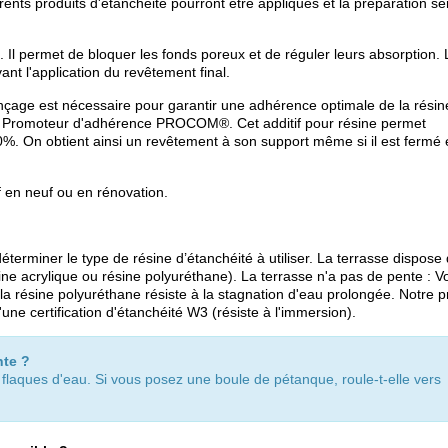
rents produits d'étanchéité pourront être appliqués et la préparation se
e. Il permet de bloquer les fonds poreux et de réguler leurs absorption. 
ant l'application du revêtement final.
onçage est nécessaire pour garantir une adhérence optimale de la résin
re Promoteur d'adhérence PROCOM®. Cet additif pour résine permet
0%. On obtient ainsi un revêtement à son support même si il est fermé 
if en neuf ou en rénovation.
éterminer le type de résine d’étanchéité à utiliser. La terrasse dispose
ine acrylique ou résine polyuréthane). La terrasse n'a pas de pente : V
la résine polyuréthane résiste à la stagnation d'eau prolongée. Notre p
 certification d'étanchéité W3 (résiste à l'immersion).
nte ?
 flaques d'eau. Si vous posez une boule de pétanque, roule-t-elle vers