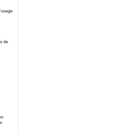
l’usage
es de
on.
es