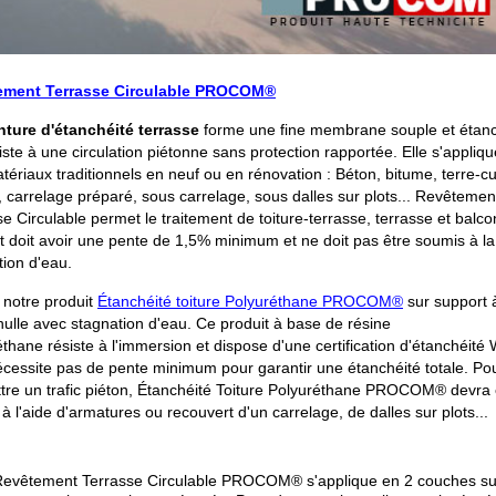
ement Terrasse Circulable PROCOM®
nture d'étanchéité terrasse
forme une fine membrane souple et étan
iste à une circulation piétonne sans protection rapportée. Elle s'appliqu
tériaux traditionnels en neuf ou en rénovation : Béton, bitume, terre-cu
, carrelage préparé, sous carrelage, sous dalles sur plots... Revêtemen
e Circulable permet le traitement de toiture-terrasse, terrasse et balco
t doit avoir une pente de 1,5% minimum et ne doit pas être soumis à la
tion d'eau.
r notre produit
Étanchéité toiture Polyuréthane PROCOM®
sur support 
nulle avec stagnation d'eau. Ce produit à base de résine
thane résiste à l'immersion et dispose d'une certification d'étanchéité
nécessite pas de pente minimum pour garantir une étanchéité totale. Po
tre un trafic piéton, Étanchéité Toiture Polyuréthane PROCOM® devra 
 à l'aide d'armatures ou recouvert d'un carrelage, de dalles sur plots...
e Revêtement Terrasse Circulable PROCOM® s'applique en 2 couches su