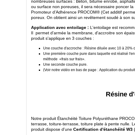
nombreuses surfaces : Béton, bitume enrobé, asphalte, 
ou surface non poreuses, il sera nécessaire poncer la 
Promoteur d'Adhérence PROCOM® (Cet additif permet d'
poreux. On obtient ainsi un revêtement soudé à son s
Application avec entoilage :
L'entoilage est recomm
Il permet d'armée la membrane, d'accroitre son épaisse
produit s'applique en 3 couches :
Une couche d'accroche : Résine diluée avec 10 à 20% d'
Une première couche pure dans laquelle est réalisé l'e
méthode «frais sur frais».
Une seconde couche pure.
(Voir notre vidéo en bas de page : Application du produi
Résine d'
Notre produit Étanchéité Toiture Polyuréthane PROCOM
terrasse, toiture-terrasse, toiture plate à pente nulle. L
produit dispose d'une
Certification d'étanchéité W3