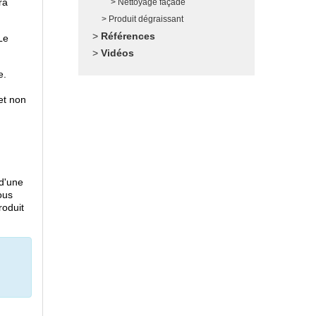
ra
Nettoyage façade
Produit dégraissant
Références
Le
Vidéos
e.
et non
 d'une
ous
roduit