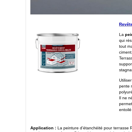
Revêt
La
pei
qui rés
tout ma
ciment
Terrass
suppor
stagna
Utilise
pente 
polyuré
Il ne 
permet
entoilé
Application :
La peinture d’étanchéité pour terrass