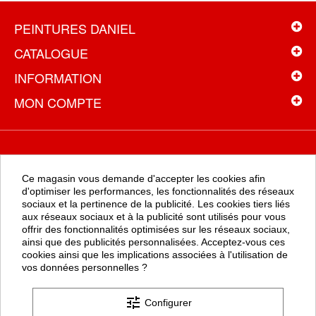
PEINTURES DANIEL
CATALOGUE
INFORMATION
MON COMPTE
NEWSLETTER
Ce magasin vous demande d'accepter les cookies afin
Recevez toutes les promotions en exclusivité en vous inscrivant à
d'optimiser les performances, les fonctionnalités des réseaux
la newsletter
sociaux et la pertinence de la publicité. Les cookies tiers liés
aux réseaux sociaux et à la publicité sont utilisés pour vous
offrir des fonctionnalités optimisées sur les réseaux sociaux,
ainsi que des publicités personnalisées. Acceptez-vous ces
OK
cookies ainsi que les implications associées à l'utilisation de
vos données personnelles ?
tune
Configurer