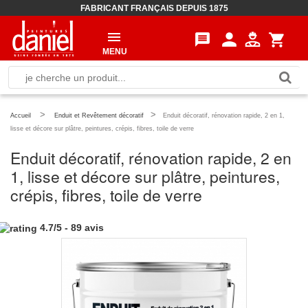
FABRICANT FRANÇAIS DEPUIS 1875
person
message
shopping_cart
MENU
>
>
Accueil
Enduit et Revêtement décoratif
Enduit décoratif, rénovation rapide, 2 en 1,
lisse et décore sur plâtre, peintures, crépis, fibres, toile de verre
Enduit décoratif, rénovation rapide, 2 en
1, lisse et décore sur plâtre, peintures,
crépis, fibres, toile de verre
4.7
/
5
-
89
avis