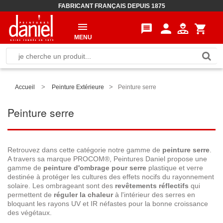
FABRICANT FRANÇAIS DEPUIS 1875
person
message
shopping_cart
MENU
>
>
Accueil
Peinture Extérieure
Peinture serre
Peinture serre
Retrouvez dans cette catégorie notre gamme de
peinture serre
.
A travers sa marque PROCOM®, Peintures Daniel propose une
gamme de
peinture d'ombrage pour serre
plastique et verre
destinée à protéger les cultures des effets nocifs du rayonnement
solaire. Les ombrageant sont des
revêtements réflectifs
qui
permettent de
réguler la chaleur
à l'intérieur des serres en
bloquant les rayons UV et IR néfastes pour la bonne croissance
des végétaux.