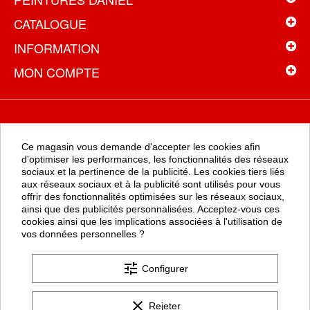
CATALOGUE
INFORMATION
MON COMPTE
NEWSLETTER
Ce magasin vous demande d'accepter les cookies afin
Recevez toutes les promotions en exclusivité en vous inscrivant à
d'optimiser les performances, les fonctionnalités des réseaux
la newsletter
sociaux et la pertinence de la publicité. Les cookies tiers liés
aux réseaux sociaux et à la publicité sont utilisés pour vous
offrir des fonctionnalités optimisées sur les réseaux sociaux,
ainsi que des publicités personnalisées. Acceptez-vous ces
OK
cookies ainsi que les implications associées à l'utilisation de
vos données personnelles ?
tune
Configurer
clear
Rejeter