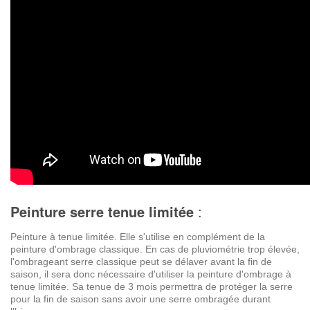
Peinture serre tenue limitée
:
Peinture à tenue limitée. Elle s'utilise en complément de la
peinture d'ombrage classique. En cas de pluviométrie trop élevée,
l'ombrageant serre classique peut se délaver avant la fin de
saison, il sera donc nécessaire d'utiliser la peinture d'ombrage à
tenue limitée. Sa tenue de 3 mois permettra de protéger la serre
pour la fin de saison sans avoir une serre ombragée durant