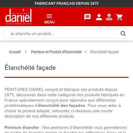
FABRICANT FRANÇAIS DEPUIS 1875
person
message
shopping_cart
MENU
>
>
Accueil
Peinture et Produit d'Etanchéité
Étanchéité façade
Étanchéité façade
PEINTURES DANIEL conçoit et fabrique ses produits depuis
1875, découvrez dans cette catégorie nos produits fabriqués en
France
spécialement conçus pour répondre aux différentes
problématiques d'
étanchéité des façades
. Pour vous aider à
choisir le produit adapté, retrouvez ci-dessous une courte
description de nos différents produits.
Peinture étanche
: Nos peintures d'étanchéité vous permettrons
de traiter de manière simple et durable les infiltrations d'eau et la