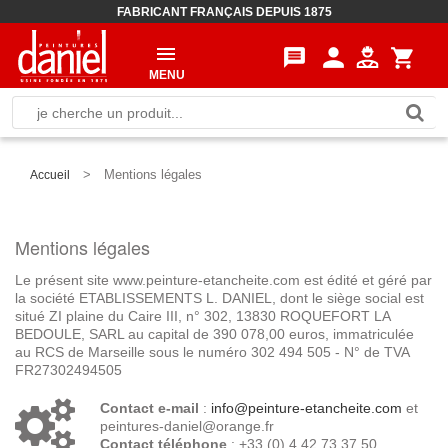
FABRICANT FRANÇAIS DEPUIS 1875
person
message
shopping_cart
MENU
>
Mentions légales
Accueil
Mentions légales
Le présent site www.peinture-etancheite.com est édité et géré par
la société ETABLISSEMENTS L. DANIEL, dont le siège social est
situé ZI plaine du Caire III, n° 302, 13830 ROQUEFORT LA
BEDOULE, SARL au capital de 390 078,00 euros, immatriculée
au RCS de Marseille sous le numéro 302 494 505 - N° de TVA
FR27302494505
Contact e-mail
:
info@peinture-etancheite.com
et
peintures-daniel@orange.fr
Contact téléphone
: +33 (0) 4 42 73 37 50