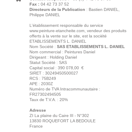
Fax :
04 42 73 37 52
Directeurs de la Publication
: Bastien DANIEL,
Philippe DANIEL
L'établissement responsable du service
www.peinture-etancheite.com, vendeur des produits
offerts à la vente sur le site, est la société
ETABLISSEMENTS L. DANIEL
Nom Société :
SAS ETABLISSEMENTS L. DANIEL
Nom commercial : Peintures Daniel
Dirigeant : Holding Daniel
Statut Société : SAS
Capital social : 390 078,00 €
SIRET : 30249450500027
RCS : 75B249
APE : 2030Z
Numéro de TVA Intracommunautaire :
FR27302494505
Taux de T.V.A. : 20%
Adresse
ZI La plaine du Caire III - N°302
13830 ROQUEFORT LA BEDOULE
France