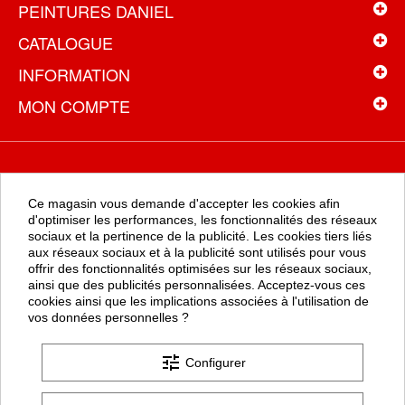
PEINTURES DANIEL
CATALOGUE
INFORMATION
MON COMPTE
NEWSLETTER
Ce magasin vous demande d'accepter les cookies afin
Recevez toutes les promotions en exclusivité en vous inscrivant à
d'optimiser les performances, les fonctionnalités des réseaux
la newsletter
sociaux et la pertinence de la publicité. Les cookies tiers liés
aux réseaux sociaux et à la publicité sont utilisés pour vous
offrir des fonctionnalités optimisées sur les réseaux sociaux,
ainsi que des publicités personnalisées. Acceptez-vous ces
OK
cookies ainsi que les implications associées à l'utilisation de
vos données personnelles ?
tune
Configurer