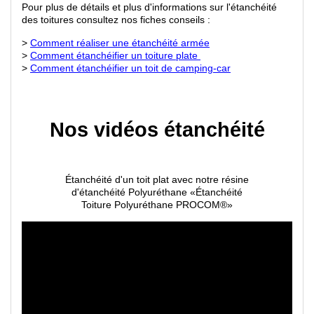
Pour plus de détails et plus d'informations sur l'étanchéité
des toitures consultez nos fiches conseils :
>
Comment réaliser une étanchéité armée
>
Comment étanchéifier un toiture plate
>
Comment étanchéifier un toit de camping-car
Nos vidéos étanchéité
Étanchéité d'un toit plat avec notre résine
d'étanchéité Polyuréthane
«
Étanchéité
Toiture Polyuréthane PROCOM®
»