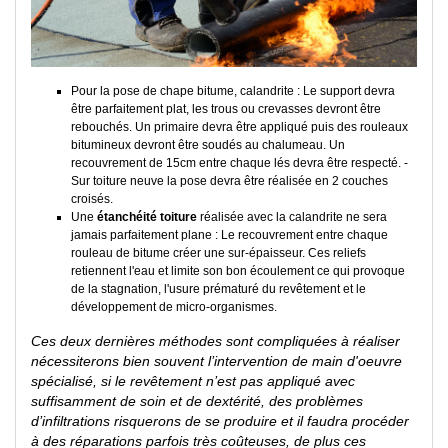
Pour la pose de chape bitume, calandrite : Le support devra
être parfaitement plat, les trous ou crevasses devront être
rebouchés. Un primaire devra être appliqué puis des rouleaux
bitumineux devront être soudés au chalumeau. Un
recouvrement de 15cm entre chaque lés devra être respecté. -
Sur toiture neuve la pose devra être réalisée en 2 couches
croisés.
Une
étanchéité toiture
réalisée avec la calandrite ne sera
jamais parfaitement plane : Le recouvrement entre chaque
rouleau de bitume créer une sur-épaisseur. Ces reliefs
retiennent l'eau et limite son bon écoulement ce qui provoque
de la stagnation, l'usure prématuré du revêtement et le
développement de micro-organismes.
Ces deux dernières méthodes sont compliquées à réaliser
nécessiterons bien souvent l’intervention de main d'oeuvre
spécialisé, si le revêtement n’est pas appliqué avec
suffisamment de soin et de dextérité, des problèmes
d’infiltrations risquerons de se produire et il faudra procéder
à des réparations parfois très coûteuses, de plus ces