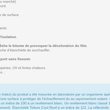
du marché).
cord.
e de surface.
ents.
'isolation
.
.
che le bitume de provoquer la décoloration du film
.
uche d’étanchéité de surchauffer.
port sans fissurer
.
mpéries, UV et fortes chaleurs.
res…
e Index) du produit a été mesurée en laboratoire par un organisme spéc
une surface à protéger de l’échauffement du au rayonnement solaire.
et un indice de 100 à un revêtement blanc. Un revêtement blanc classé 1
tement). Étanchéité Toiture Cool Roof à un indice de 112. La réflectivité