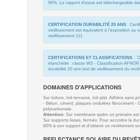
90%. Le rapport d'essai est téléchargeable da
CERTIFICATION DURABILITÉ 20 ANS
: Cert
vieillissement est équivalent à l’exposition au
vieillissement 111.
CERTIFICATIONS ET CLASSIFICATIONS
:
Ce
étanchéité : classe W3 - Classification AFNOR 
durabilité 20 ans test de vieillissement du rev
DOMAINES D'APPLICATIONS
Sur toiture, toit-terrasse, toit plat. Adhère san
- Béton, ciment, plaques ondulées fibrociment - C
polycarbonate.
Attention:
Sur membrane epdm un primaire est néc
Sur supports lisses, fermés: Pour accroitre la durab
60% à son support et d'obtenir un revêtement s
REFLECTANCE SOLAIRE DU REVÊ