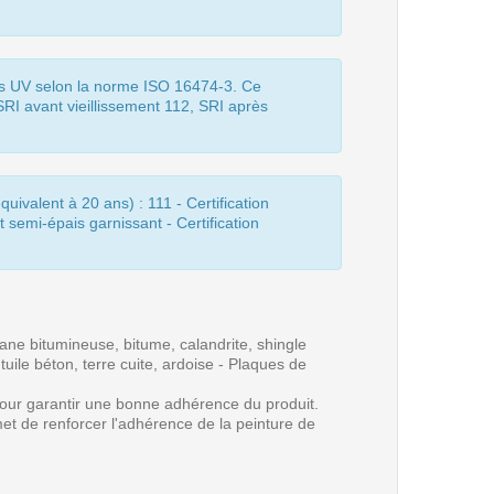
ous UV selon la norme ISO 16474-3. Ce
SRI avant vieillissement 112, SRI après
quivalent à 20 ans) : 111 - Certification
 semi-épais garnissant - Certification
rane bitumineuse, bitume, calandrite, shingle
uile béton, terre cuite, ardoise - Plaques de
our garantir une bonne adhérence du produit.
rmet de renforcer l'adhérence de la peinture de