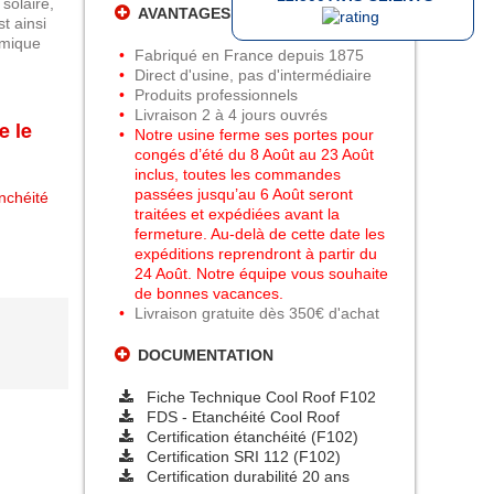
solaire,
AVANTAGES PEINTURES DANIEL
t ainsi
rmique
Fabriqué en France depuis 1875
Direct d'usine, pas d'intermédiaire
Produits professionnels
Livraison 2 à 4 jours ouvrés
e le
Notre usine ferme ses portes pour
congés d’été du 8 Août au 23 Août
inclus, toutes les commandes
passées jusqu’au 6 Août seront
anchéité
traitées et expédiées avant la
fermeture. Au-delà de cette date les
expéditions reprendront à partir du
24 Août. Notre équipe vous souhaite
de bonnes vacances.
Livraison gratuite dès 350€ d'achat
DOCUMENTATION
Fiche Technique Cool Roof F102
FDS - Etanchéité Cool Roof
Certification étanchéité (F102)
Certification SRI 112 (F102)
Certification durabilité 20 ans