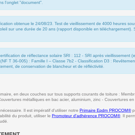
ns l'onglet "document".
ification obtenue le 24/08/23. Test de vieillissement de 4000 heures s
 soleil sur une durée de 20 ans (rapport disponible en téléchargement). 
rtification de réflectance solaire SRI : 112 - SRI après vieillissement (e
(NF T 36-005) : Famille I – Classe 7b2 - Classification D3 : Revêtement
êtement, de conservation de blancheur et de réfléctivité.
s primaire, en deux couches sur tous supports courants de toiture : Memb
ouvertures métalliques en bac acier, aluminium, zinc - Couvertures en t
essaire. Il est impératif d'utiliser notre
Primaire Epdm PROCOM®
p
ilité du produit, utiliser le
Promoteur d'adhérence PROCOM®
. Il pe
oudé.
TEMENT