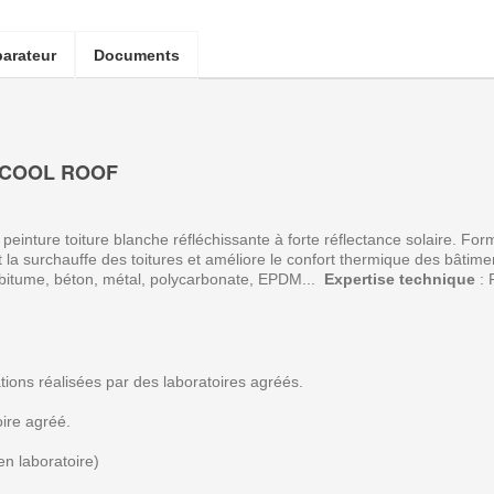
arateur
Documents
E COOL ROOF
nture toiture blanche réfléchissante à forte réflectance solaire. Formu
 la surchauffe des toitures et améliore le confort thermique des bâtim
 bitume, béton, métal, polycarbonate, EPDM...
Expertise technique
: 
ations réalisées par des laboratoires agréés.
oire agréé.
en laboratoire)