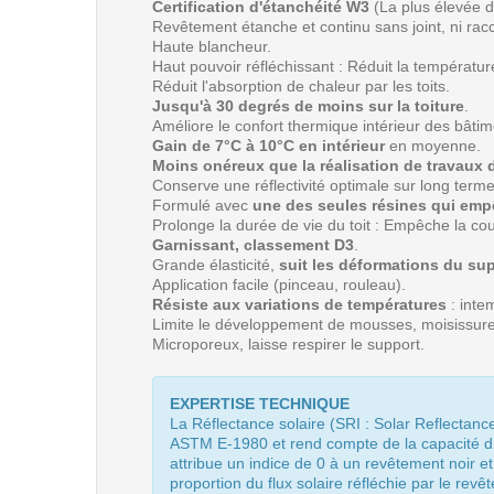
Certification d'étanchéité W3
(La plus élevée 
Revêtement étanche et continu sans joint, ni rac
Haute blancheur.
Haut pouvoir réfléchissant : Réduit la températur
Réduit l'absorption de chaleur par les toits.
Jusqu'à 30 degrés de moins sur la toiture
.
Améliore le confort thermique intérieur des bâtim
Gain de 7°C à 10°C en intérieur
en moyenne.
Moins onéreux que la réalisation de travaux d
Conserve une réflectivité optimale sur long terme
Formulé avec
une des seules résines qui empê
Prolonge la durée de vie du toit : Empêche la co
Garnissant, classement D3
.
Grande élasticité,
suit les déformations du sup
Application facile (pinceau, rouleau).
Résiste aux variations de températures
: inte
Limite le développement de mousses, moisissu
Microporeux, laisse respirer le support.
EXPERTISE TECHNIQUE
La Réflectance solaire (SRI : Solar Reflectanc
ASTM E-1980 et rend compte de la capacité d’
attribue un indice de 0 à un revêtement noir 
proportion du flux solaire réfléchie par le revê