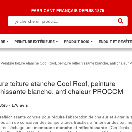
FABRICANT FRANÇAIS DEPUIS 1875
URE
PEINTURE EXTÉRIEURE
PRODUIT BOIS
ENDUIT ET REVÊT
Peinture toiture étanche Cool Roof, peinture réfléchissante blanche, anti chale
ure toiture étanche Cool Roof, peinture
chissante blanche, anti chaleur PROCOM
.85
/
5
-
176
avis
réfléchissante conçue pour réduire l'absorption de chaleur et éviter la 
res afin de conserver des températures fraiches à l'intérieur des bâtime
près séchage une
membrane étanche et réfléchissante
. (Certificatio