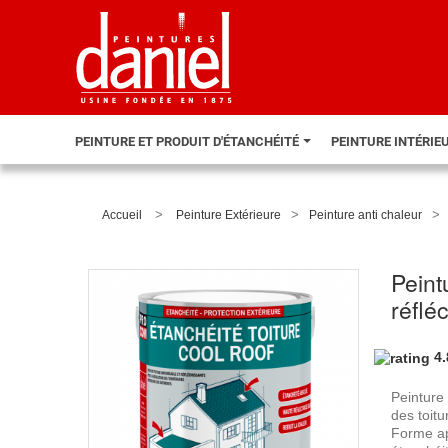
PEINTURE ET PRODUIT D'ÉTANCHÉITÉ
PEINTURE INTÉRIE
>
>
>
Accueil
Peinture Extérieure
Peinture anti chaleur
Peint
réflé
4
Peinture 
des toitu
Forme a