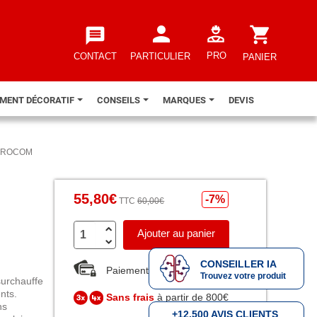
person
shopping_cart
message
PRO
CONTACT
PARTICULIER
PANIER
EMENT DÉCORATIF
CONSEILS
MARQUES
DEVIS
ur PROCOM
55,80€
-7%
TTC
60,00€
Ajouter au panier
CONSEILLER IA
Paiement sécurisé
Trouvez votre produit
surchauffe
nts.
Sans frais
à partir de 800€
ns
+12.500 AVIS CLIENTS