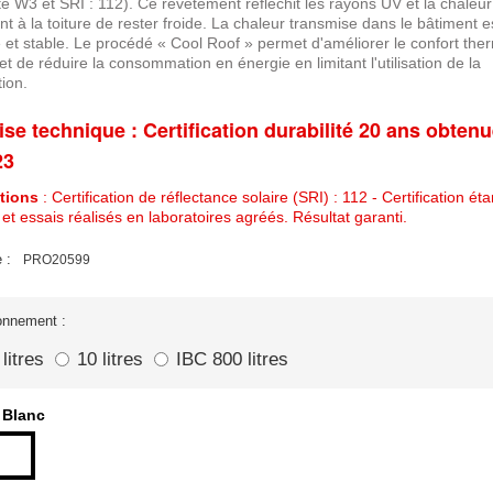
é W3 et SRI : 112). Ce revêtement réfléchit les rayons UV et la chaleur 
t à la toiture de rester froide. La chaleur transmise dans le bâtiment es
 et stable. Le procédé « Cool Roof » permet d'améliorer le confort the
 et de réduire la consommation en énergie en limitant l'utilisation de la
tion.
ise technique : Certification durabilité 20 ans obtenu
23
ations
: Certification de réflectance solaire (SRI) : 112 - Certification ét
et essais réalisés en laboratoires agréés. Résultat garanti.
 :
PRO20599
onnement :
 litres
10 litres
IBC 800 litres
Blanc