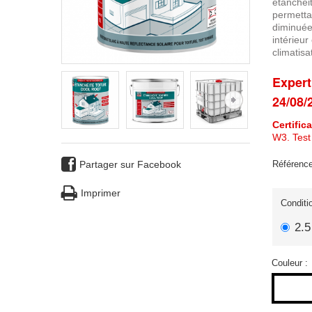
étanchéit
permettan
diminuée
intérieur
climatisa
Expert
24/08/
Certific
W3. Test 
Partager sur Facebook
Référence
Imprimer
Conditi
2.5
Couleur :