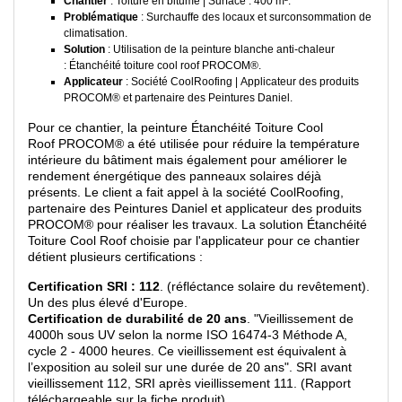
Chantier
: Toiture en bitume | Surface : 400 m².
Problématique
: Surchauffe des locaux et surconsommation de
climatisation.
Solution
: Utilisation de la peinture blanche anti-chaleur
: Étanchéité toiture cool roof PROCOM®.
Applicateur
: Société CoolRoofing | Applicateur des produits
PROCOM® et partenaire des Peintures Daniel.
Pour ce chantier, la peinture Étanchéité Toiture Cool
Roof PROCOM® a été utilisée pour réduire la température
intérieure du bâtiment mais également pour améliorer le
rendement énergétique des panneaux solaires déjà
présents. Le client a fait appel à la société CoolRoofing,
partenaire des Peintures Daniel et applicateur des produits
PROCOM® pour réaliser les travaux. La solution Étanchéité
Toiture Cool Roof choisie par l'applicateur pour ce chantier
détient plusieurs certifications :
Certification SRI : 112
. (réfléctance solaire du revêtement).
Un des plus élevé d'Europe.
Certification de durabilité de 20 ans
. "Vieillissement de
4000h sous UV selon la norme ISO 16474-3 Méthode A,
cycle 2 - 4000 heures. Ce vieillissement est équivalent à
l’exposition au soleil sur une durée de 20 ans". SRI avant
vieillissement 112, SRI après vieillissement 111. (Rapport
téléchargeable sur la fiche produit).