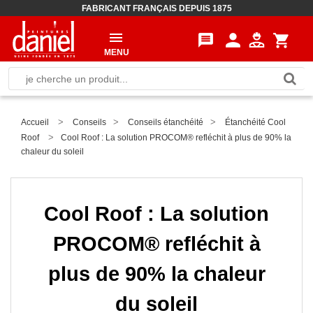
FABRICANT FRANÇAIS DEPUIS 1875
person
message
shopping_cart
MENU
>
>
>
Accueil
Conseils
Conseils étanchéité
Étanchéité Cool
>
Roof
Cool Roof : La solution PROCOM® refléchit à plus de 90% la
chaleur du soleil
Cool Roof : La solution
PROCOM® refléchit à
plus de 90% la chaleur
du soleil