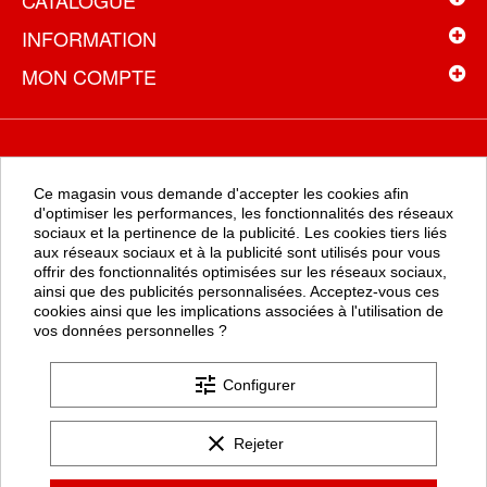
CATALOGUE
INFORMATION
MON COMPTE
NEWSLETTER
Ce magasin vous demande d'accepter les cookies afin
Recevez toutes les promotions en exclusivité en vous inscrivant à
d'optimiser les performances, les fonctionnalités des réseaux
la newsletter
sociaux et la pertinence de la publicité. Les cookies tiers liés
aux réseaux sociaux et à la publicité sont utilisés pour vous
offrir des fonctionnalités optimisées sur les réseaux sociaux,
ainsi que des publicités personnalisées. Acceptez-vous ces
OK
cookies ainsi que les implications associées à l'utilisation de
vos données personnelles ?
tune
Configurer
clear
Rejeter
Les formulaires de ce site sont protégés par google Recaptcha (
politique de confidentialité
et
conditions d'utilisation
).