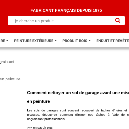
FABRICANT FRANÇAIS DEPUIS 1875
URE
PEINTURE EXTÉRIEURE
PRODUIT BOIS
ENDUIT ET REVÊT
graissant
Comment nettoyer un sol de garage avant une mis
en peinture
Les sols de garages sont souvent recouvert de taches d'huiles et
graisses, découvrez comment éliminer ces tâches à l'aide de n
dégraissant professionnels.
>>> en savoir plus