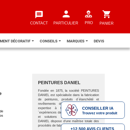
person
shopping_cart
message
PRO
CONTACT
PARTICULIER
PANIER
EMENT DÉCORATIF
CONSEILS
MARQUES
DEVIS
PEINTURES DANIEL
Fondée en 1875, la société PEINTURES
e
DANIEL est spécialisée dans la fabrication
de peintures, produits d´étanchéité et
revêtements décoratifs. Forte de son
CONSEILLER IA
expertise à travers des années d
 de
´expériences dans l’élaboration de produits
Trouvez votre produit
os
et solutions techniques, PEINTURES
DANIEL dispose d’une maîtrise totale des
procédés de fabrication et de la qualité.
+12.500 AVIS CLIENTS