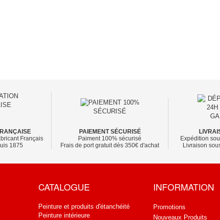
FRANÇAISE
PAIEMENT SÉCURISÉ
LIVRAI
bricant Français
Paiment 100% sécurisé
Expédition sou
puis 1875
Frais de port gratuit dès 350€ d'achat
Livraison sous
CATALOGUE
INFORMATION
Peinture et produits d'étanchéité
Promotions
Peinture intérieure
Nouveaux Produits