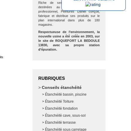
Riche de ses nombreuses marques
destinées au grand public et au
professionnel, Peintures Daniel conçoit,
fabrique et distribue ses produits sur le
plan international dans plus de 180
magasins.
Respectueuse de l’environnement, la
nouvelle usine a été créée en 2003, sur
le site de ROQUEFORT LA BEDOULE
13830, avec sa propre station
d’épuration.
its
RUBRIQUES
Conseils étanchéité
Étanchéité bassin, piscine
Étanchéité Toiture
Étanchéité fondation
Étanchéité cave, sous-sol
Étanchéité terrasse
Étanchéité sous carrelage