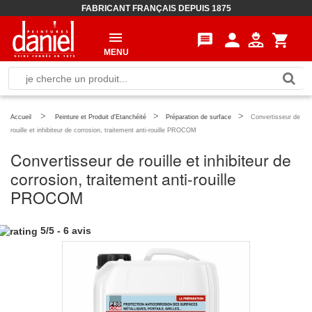
FABRICANT FRANÇAIS DEPUIS 1875
person
message
shopping_cart
MENU
>
>
>
Accueil
Peinture et Produit d'Etanchéité
Préparation de surface
Convertisseur de
rouille et inhibiteur de corrosion, traitement anti-rouille PROCOM
Convertisseur de rouille et inhibiteur de
corrosion, traitement anti-rouille
PROCOM
5
/
5
-
6
avis