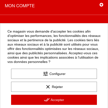
MON COMPTE
NEWSLETTER
Ce magasin vous demande d'accepter les cookies afin
Recevez toutes les promotions en exclusivité en vous inscrivant à
d'optimiser les performances, les fonctionnalités des réseaux
la newsletter
sociaux et la pertinence de la publicité. Les cookies tiers liés
aux réseaux sociaux et à la publicité sont utilisés pour vous
offrir des fonctionnalités optimisées sur les réseaux sociaux,
ainsi que des publicités personnalisées. Acceptez-vous ces
OK
cookies ainsi que les implications associées à l'utilisation de
vos données personnelles ?
tune
Configurer
clear
Rejeter
Les formulaires de ce site sont protégés par google Recaptcha (
politique de confidentialité
et
conditions d'utilisation
).
done_all
Accepter
+12.500 AVIS CLIENTS