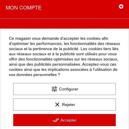
MON COMPTE
NEWSLETTER
Ce magasin vous demande d'accepter les cookies afin
Recevez toutes les promotions en exclusivité en vous inscrivant à
d'optimiser les performances, les fonctionnalités des réseaux
la newsletter
sociaux et la pertinence de la publicité. Les cookies tiers liés
aux réseaux sociaux et à la publicité sont utilisés pour vous
offrir des fonctionnalités optimisées sur les réseaux sociaux,
ainsi que des publicités personnalisées. Acceptez-vous ces
OK
cookies ainsi que les implications associées à l'utilisation de
vos données personnelles ?
tune
Configurer
clear
Rejeter
Les formulaires de ce site sont protégés par google Recaptcha (
politique de confidentialité
et
conditions d'utilisation
).
done_all
Accepter
+12.500 AVIS CLIENTS