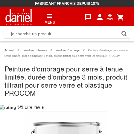
FABRICANT FRANÇAIS DEPUIS 1875
person
message
shopping_cart
MENU
>
>
>
Accueil
Peinture Extérieure
Peinture d'ombrage
Peinture d'ombrage pour serre à
tenue limitée, durée d'ombrage 3 mois, produit filtrant pour serre verre et plastique PROCOM
Peinture d'ombrage pour serre à tenue
limitée, durée d'ombrage 3 mois, produit
filtrant pour serre verre et plastique
PROCOM
5
/
5
Lire l'avis