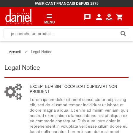
FABRICANT FRANÇAIS DEPUIS 1875
person
message
shopping_cart
MENU
>
Legal Notice
Accueil
Legal Notice
EXCEPTEUR SINT OCCAECAT CUPIDATAT NON
PROIDENT
Lorem ipsum dolor sit amet conse ctetur adipisicing
elit, sed do eiusmod tempor incididunt ut labore et
dolore magna aliqua. Ut enim ad minim veniam, quis
nostrud exercitation ullamco laboris nisi ut aliquip ex
ea commodo consequat. Duis aute irure dolor in
reprehenderit in voluptate velit esse cillum dolore eu
fugiat nulla pariatur. Lorem ipsum dolor sit amet