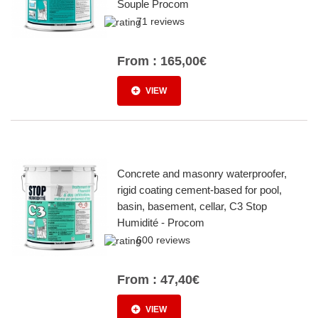
Souple Procom
71 reviews
From :
165,00€
VIEW
Concrete and masonry waterproofer,
rigid coating cement-based for pool,
basin, basement, cellar, C3 Stop
Humidité - Procom
600 reviews
From :
47,40€
VIEW