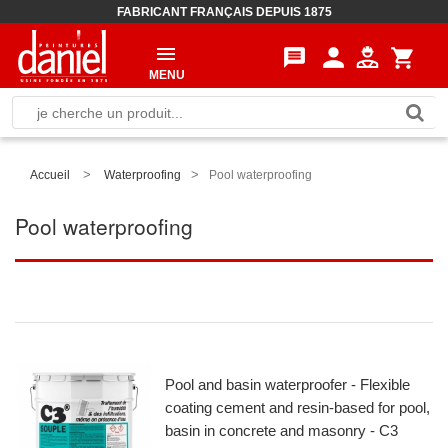
FABRICANT FRANÇAIS DEPUIS 1875
person
message
shopping_cart
MENU
>
>
Accueil
Waterproofing
Pool waterproofing
Pool waterproofing
Pool and basin waterproofer - Flexible
coating cement and resin-based for pool,
basin in concrete and masonry - C3