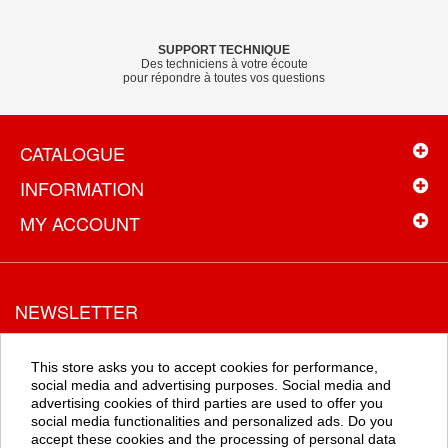
SUPPORT TECHNIQUE
Des techniciens à votre écoute
pour répondre à toutes vos questions
CATALOGUE
INFORMATION
MY ACCOUNT
NEWSLETTER
Recevez toutes les promotions en exclusivité en vous inscrivant à
la newsletter
This store asks you to accept cookies for performance,
social media and advertising purposes. Social media and
advertising cookies of third parties are used to offer you
social media functionalities and personalized ads. Do you
OK
accept these cookies and the processing of personal data