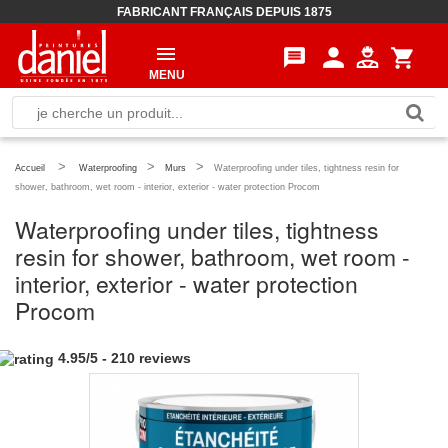
FABRICANT FRANÇAIS DEPUIS 1875
person
message
shopping_cart
MENU
>
>
>
Accueil
Waterproofing
Murs
Waterproofing under tiles, tightness resin for
shower, bathroom, wet room - interior, exterior - water protection Procom
Waterproofing under tiles, tightness
resin for shower, bathroom, wet room -
interior, exterior - water protection
Procom
4.95
/
5
-
210
reviews