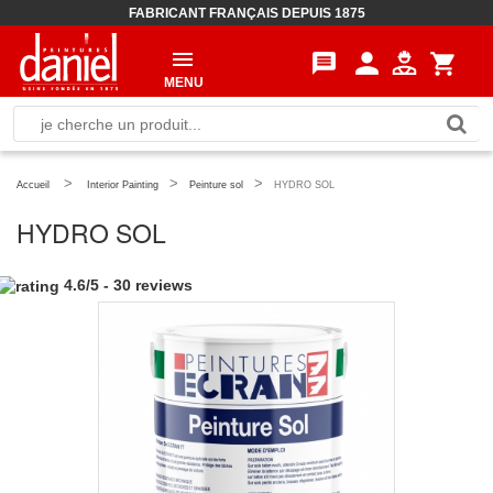
FABRICANT FRANÇAIS DEPUIS 1875
person
message
shopping_cart
MENU
>
>
>
Accueil
Interior Painting
Peinture sol
HYDRO SOL
HYDRO SOL
4.6
/
5
-
30
reviews