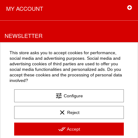
MY ACCOUNT
NEWSLETTER
Recevez toutes les promotions en exclusivité en vous inscrivant à
la newsletter
This store asks you to accept cookies for performance,
social media and advertising purposes. Social media and
advertising cookies of third parties are used to offer you
social media functionalities and personalized ads. Do you
OK
accept these cookies and the processing of personal data
involved?
tune
Configure
clear
Reject
Les formulaires de ce site sont protégés par google Recaptcha (
politique de confidentialité
et
conditions d'utilisation
).
done_all
Accept
+12.500 AVIS CLIENTS