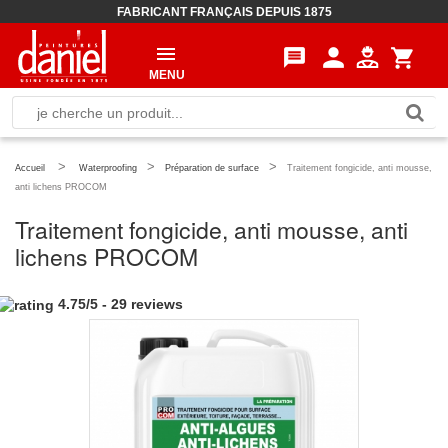
FABRICANT FRANÇAIS DEPUIS 1875
person
message
shopping_cart
MENU
>
>
>
Accueil
Waterproofing
Préparation de surface
Traitement fongicide, anti mousse,
anti lichens PROCOM
Traitement fongicide, anti mousse, anti
lichens PROCOM
4.75
/
5
-
29
reviews