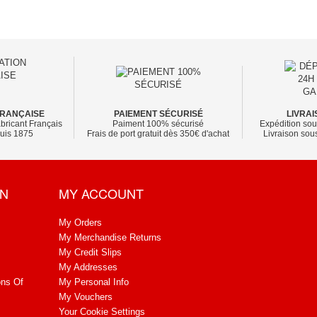
FRANÇAISE
PAIEMENT SÉCURISÉ
LIVRAI
bricant Français
Paiment 100% sécurisé
Expédition sou
puis 1875
Frais de port gratuit dès 350€ d'achat
Livraison sous
ON
MY ACCOUNT
My Orders
My Merchandise Returns
My Credit Slips
My Addresses
ons Of
My Personal Info
My Vouchers
Your Cookie Settings