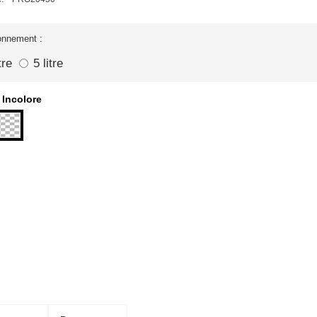
onnement :
tre
5 litre
Incolore