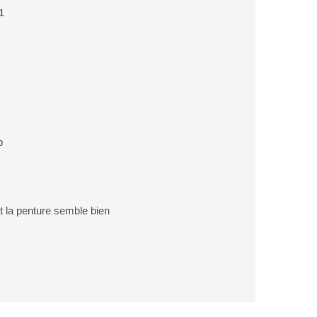
1
p
t la penture semble bien