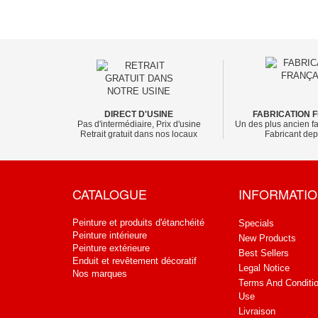
DIRECT D'USINE
FABRICATION 
Pas d'intermédiaire, Prix d'usine
Un des plus ancien fa
Retrait gratuit dans nos locaux
Fabricant de
CATALOGUE
INFORMATI
Peinture et produits d'étanchéité
Specials
Peinture intérieure
New Products
Peinture extérieure
Best Sellers
Enduit et revêtement décoratif
Legal Notice
Nos marques
Terms And Conditi
Use
Livraison