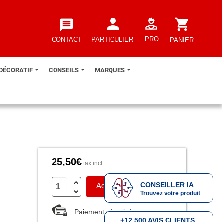
person
shopping_cart
message
PRO
CONTACT
PARTICULIER
PANIER
 DÉCORATIF
CONSEILS
MARQUES
e
25,50€
tax incl.
CONSEILLER IA
Add to cart
Trouvez votre produit
Paiement sécurisé
+12.500 AVIS CLIENTS