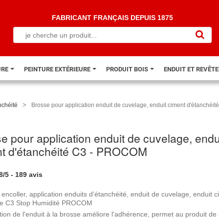
FABRICANT FRANÇAIS DEPUIS 1875
URE
PEINTURE EXTÉRIEURE
PRODUIT BOIS
ENDUIT ET REVÊT
>
nchéité
Brosse pour application enduit de cuvelage, enduit ciment d'étanché
e pour application enduit de cuvelage, endu
nt d'étanchéité C3 - PROCOM
8
/
5
-
189
avis
encoller, application enduits d'étanchéité, enduit de cuvelage, enduit 
ge C3 Stop Humidité PROCOM
tion de l'enduit à la brosse améliore l'adhérence, permet au produit de