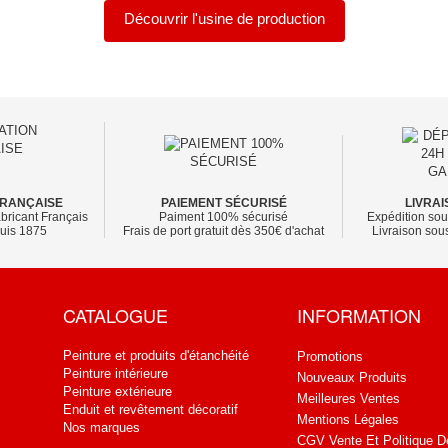
Découvrir l'usine de production
FRANÇAISE
PAIEMENT SÉCURISÉ
LIVRAI
bricant Français
Paiment 100% sécurisé
Expédition sou
puis 1875
Frais de port gratuit dès 350€ d'achat
Livraison sous
CATALOGUE
INFORMATION
Peinture et produits d'étanchéité
Promotions
Peinture intérieure
Nouveaux Produits
Peinture extérieure
Meilleures Ventes
Enduit et revêtement décoratif
Mentions Légales
Nos marques
CGV Vente Et Politique D