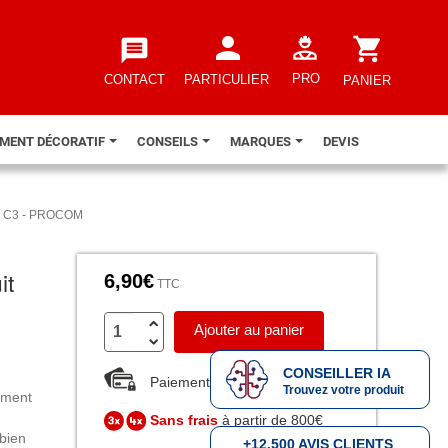
person
shopping_cart
message
PRO
CONTACT
PARTICULIER
PANIER
EMENT DÉCORATIF
CONSEILS
MARQUES
DEVIS
ité C3 - PROCOM
it
6,90€
TTC
Ajouter au panier
CONSEILLER IA
Paiement sécurisé
Trouvez votre produit
ciment
Sans frais
à partir de 800€
 bien
+12.500 AVIS CLIENTS