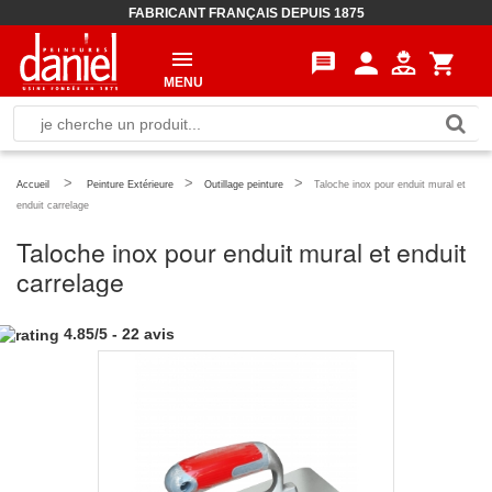
FABRICANT FRANÇAIS DEPUIS 1875
person
message
shopping_cart
MENU
>
>
>
Accueil
Peinture Extérieure
Outillage peinture
Taloche inox pour enduit mural et
enduit carrelage
Taloche inox pour enduit mural et enduit
carrelage
4.85
/
5
-
22
avis