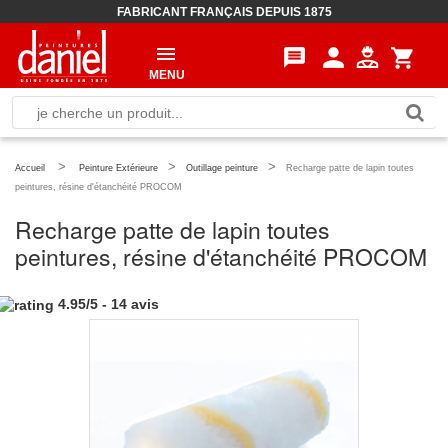
FABRICANT FRANÇAIS DEPUIS 1875
person
message
shopping_cart
MENU
>
>
>
Accueil
Peinture Extérieure
Outillage peinture
Recharge patte de lapin toutes
peintures, résine d'étanchéité PROCOM
Recharge patte de lapin toutes
peintures, résine d'étanchéité PROCOM
4.95
/
5
-
14
avis