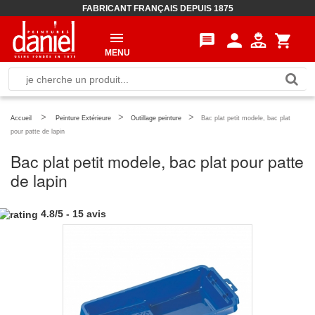
FABRICANT FRANÇAIS DEPUIS 1875
person
message
shopping_cart
MENU
>
>
>
Accueil
Peinture Extérieure
Outillage peinture
Bac plat petit modele, bac plat
pour patte de lapin
Bac plat petit modele, bac plat pour patte
de lapin
4.8
/
5
-
15
avis