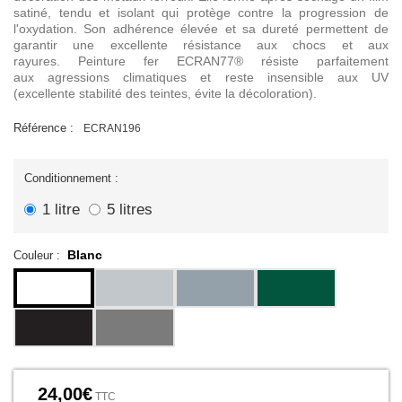
satiné, tendu et isolant qui protège contre
la progression de
l'oxydation. Son adhérence élevée et sa dureté
permettent de
garantir une excellente résistance aux chocs et aux
rayures.
Peinture fer ECRAN77
® résiste parfaitement
aux agressions climatiques et reste insensible
aux UV
(excellente
stabilité des teintes, évite la décoloration).
Référence :
ECRAN196
Conditionnement :
1 litre
5 litres
Blanc
Couleur :
24,00€
TTC