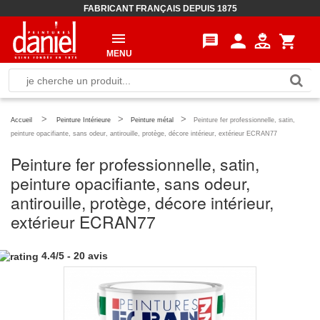
FABRICANT FRANÇAIS DEPUIS 1875
person
message
shopping_cart
MENU
>
>
>
Accueil
Peinture Intérieure
Peinture métal
Peinture fer professionnelle, satin,
peinture opacifiante, sans odeur, antirouille, protège, décore intérieur, extérieur ECRAN77
Peinture fer professionnelle, satin,
peinture opacifiante, sans odeur,
antirouille, protège, décore intérieur,
extérieur ECRAN77
4.4
/
5
-
20
avis