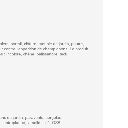
ets, portail, clôture, meuble de jardin, poutre,
ur contre l’apparition de champignons. Le produit
es : Incolore, chêne, palissandre, teck.
bris de jardin, paravents, pergolas...
 contreplaqué, lamellé collé, OSB...