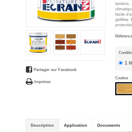
lambris.
climatiqu
facile d'
gélifiée.
protecti
Référence
Conditi
1 li
Partager sur Facebook
Couleur :
Imprimer
Description
Application
Documents