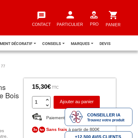
person
shopping_cart
message
PRO
CONTACT
PARTICULIER
PANIER
EMENT DÉCORATIF
CONSEILS
MARQUES
DEVIS
N 77
ns
15,30€
TTC
re Bois
Ajouter au panier
CONSEILLER IA
Paiement sécurisé
Trouvez votre produit
Sans frais
à partir de 800€
des
utre,
+12.500 AVIS CLIENTS