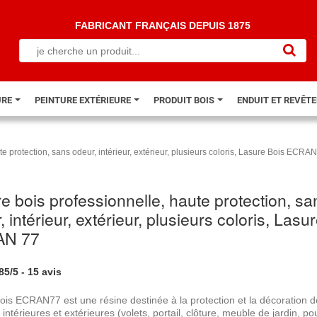
FABRICANT FRANÇAIS DEPUIS 1875
URE
PEINTURE EXTÉRIEURE
PRODUIT BOIS
ENDUIT ET REVÊT
e protection, sans odeur, intérieur, extérieur, plusieurs coloris, Lasure Bois ECRA
e bois professionnelle, haute protection, sa
, intérieur, extérieur, plusieurs coloris, Lasu
N 77
.85
/
5
-
15
avis
ois ECRAN77 est une résine destinée à la protection et la décoration 
 intérieures et extérieures (volets, portail, clôture, meuble de jardin, po