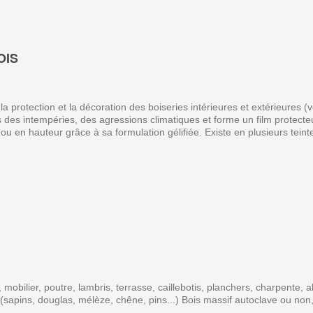
OIS
rotection et la décoration des boiseries intérieures et extérieures (vol
 des intempéries, des agressions climatiques et forme un film protecte
s ou en hauteur grâce à sa formulation gélifiée. Existe en plusieurs teint
mobilier, poutre, lambris, terrasse, caillebotis, planchers, charpente, a
(sapins, douglas, mélèze, chêne, pins...) Bois massif autoclave ou non,