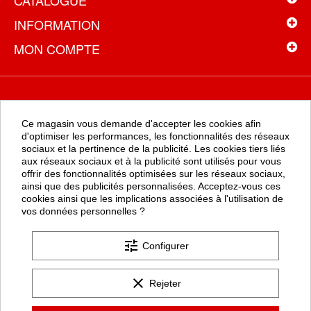
CATALOGUE
INFORMATION
MON COMPTE
NEWSLETTER
Ce magasin vous demande d'accepter les cookies afin
Recevez toutes les promotions en exclusivité en vous inscrivant à
d'optimiser les performances, les fonctionnalités des réseaux
la newsletter
sociaux et la pertinence de la publicité. Les cookies tiers liés
aux réseaux sociaux et à la publicité sont utilisés pour vous
offrir des fonctionnalités optimisées sur les réseaux sociaux,
ainsi que des publicités personnalisées. Acceptez-vous ces
OK
cookies ainsi que les implications associées à l'utilisation de
vos données personnelles ?
tune
Configurer
clear
Rejeter
Les formulaires de ce site sont protégés par google Recaptcha (
politique de confidentialité
et
conditions d'utilisation
).