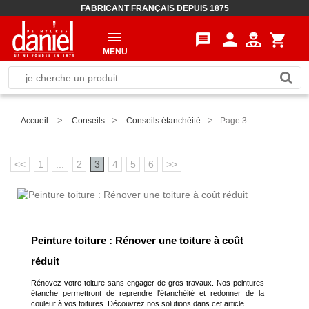
FABRICANT FRANÇAIS DEPUIS 1875
person
message
shopping_cart
MENU
>
>
>
Accueil
Conseils
Conseils étanchéité
Page 3
<<
1
...
2
3
4
5
6
>>
Peinture toiture : Rénover une toiture à coût
réduit
Rénovez votre toiture sans engager de gros travaux. Nos peintures
étanche permettront de reprendre l'étanchéité et redonner de la
couleur à vos toitures. Découvrez nos solutions dans cet article.