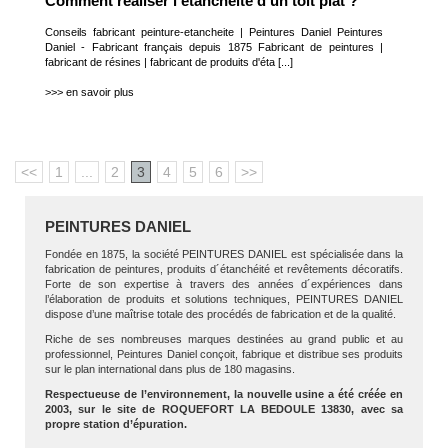
Comment réaliser l'étanchéité d'un toit plat ?
Conseils fabricant peinture-etancheite | Peintures Daniel Peintures
Daniel - Fabricant français depuis 1875 Fabricant de peintures |
fabricant de résines | fabricant de produits d'éta [...]
>>> en savoir plus
<<
1
...
2
3
4
5
6
>>
PEINTURES DANIEL
Fondée en 1875, la société PEINTURES DANIEL est spécialisée dans la
fabrication de peintures, produits d´étanchéité et revêtements décoratifs.
Forte de son expertise à travers des années d´expériences dans
l’élaboration de produits et solutions techniques, PEINTURES DANIEL
dispose d’une maîtrise totale des procédés de fabrication et de la qualité.
Riche de ses nombreuses marques destinées au grand public et au
professionnel, Peintures Daniel conçoit, fabrique et distribue ses produits
sur le plan international dans plus de 180 magasins.
Respectueuse de l’environnement, la nouvelle usine a été créée en
2003, sur le site de ROQUEFORT LA BEDOULE 13830, avec sa
propre station d’épuration.