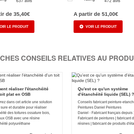
637 avis
472 avis
tir de 35,40€
A partir de 51,00€
OIR LE PRODUIT
VOIR LE PRODUIT
ICHES CONSEILS RELATIVES AU PRODU
nt réaliser l'étanchéité
Qu'est ce qu'un système
toit plat en OSB
d'étanchéité liquide (SEL) 
ez dans cet article une solution
Conseils fabricant peinture-etanche
 sure et durable pour réaliser
Peintures Daniel Peintures
héité des toitures ossature bois,
Daniel - Fabricant français depuis
ux OSB avec une résine
Fabricant de peintures | fabricant 
héité polyuréthane
résines | fabricant de produits d'éta [