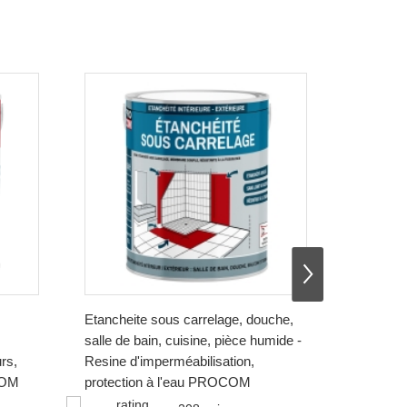
⇨
Etancheite sous carrelage, douche,
Peinture 
salle de bain, cuisine, pièce humide -
peinture 
urs,
Resine d'imperméabilisation,
chaleu
COM
protection à l'eau PROCOM