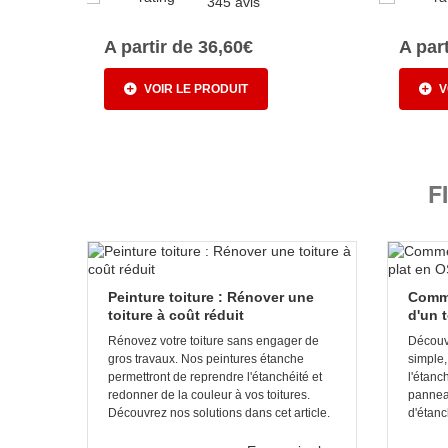
345 avis
A partir de 36,60€
A par
VOIR LE PRODUIT
V
F
Peinture toiture : Rénover une
Comme
toiture à coût réduit
d'un 
Rénovez votre toiture sans engager de
Découvr
gros travaux. Nos peintures étanche
simple,
permettront de reprendre l'étanchéité et
l'étanc
redonner de la couleur à vos toitures.
pannea
Découvrez nos solutions dans cet article.
d'étanc