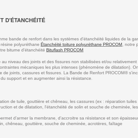
T D'ÉTANCHÉITÉ
 comme bande de renfort dans les systèmes d'étanchéité liquides de l
e résine polyuréthane
Étanchéité toiture polyuréthane PROCOM
, notre 
tre bitume d'étanchéité
Bituflash PROCOM
 niveau des joints et des fissures non stabilisées et/ou relativement
contraintes mécaniques les plus intenses (phénomène de dilatation). On
ge de joints, cassures et fissures. La Bande de Renfort PROCOM® s'inc
ns du support et en augmenter ainsi la résistance.
aration de tuile, gouttière et chêneau, les cassures (ex : réparation tui
truction et de dilatation, l'étanchéité de solin et souche de cheminée, 
permet d’armer la membrane, d’accroitre sa résistance et son épaisseur,
solin, chêneau, gouttière, souche de cheminée, acrotères, faîtage