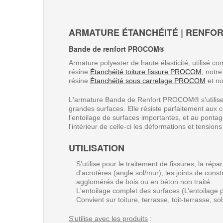
ARMATURE ÉTANCHÉITÉ | RENFOR
Bande de renfort
PROCOM
®
Armature polyester de haute élasticité, utilisé
résine
Étanchéité toiture fissure PROCOM
, notr
résine
Étanchéité sous carrelage PROCOM
et no
L'armature Bande de Renfort PROCOM® s'utilise au
grandes surfaces. Elle résiste parfaitement aux 
l’entoilage de surfaces importantes, et au ponta
l'intérieur de celle-ci les déformations et tensio
UTILISATION
S’utilise pour le traitement de fissures, la rép
d'acrotères (angle sol/mur), les joints de cons
agglomérés de bois ou en béton non traité.
L'entoilage complet des surfaces (L’entoilage 
Convient sur toiture, terrasse, toit-terrasse, 
S'utilise avec les produits
: