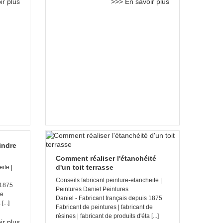
ir plus
>>> En savoir plus
indre
Comment réaliser l'étanchéité
d'un toit terrasse
ite |
Conseils fabricant peinture-etancheite |
 1875
Peintures Daniel Peintures
de
Daniel - Fabricant français depuis 1875
...]
Fabricant de peintures | fabricant de
résines | fabricant de produits d'éta [...]
ir plus