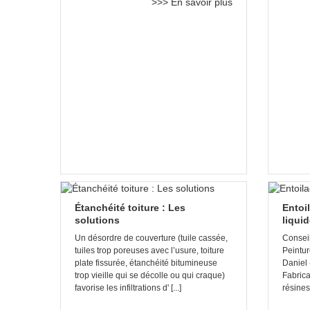
>>> En savoir plus
Étanchéité toiture : Les
Entoi
solutions
liqui
Un désordre de couverture (tuile cassée,
Conseil
tuiles trop poreuses avec l’usure, toiture
Peintur
plate fissurée, étanchéité bitumineuse
Daniel 
trop vieille qui se décolle ou qui craque)
Fabrica
favorise les infiltrations d' [...]
résines 