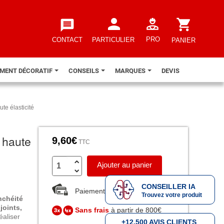
person
shopping_cart
message
PRO
CONTACT
PARTICULIER
PANIER
EMENT DÉCORATIF
CONSEILS
MARQUES
DEVIS
e élasticité
 haute
9,60€
TTC
Ajouter au panier
CONSEILLER IA
Paiement sécurisé
Trouvez votre produit
nchéité
s
joints,
Sans frais
à partir de 800€
éaliser
+12.500 AVIS CLIENTS