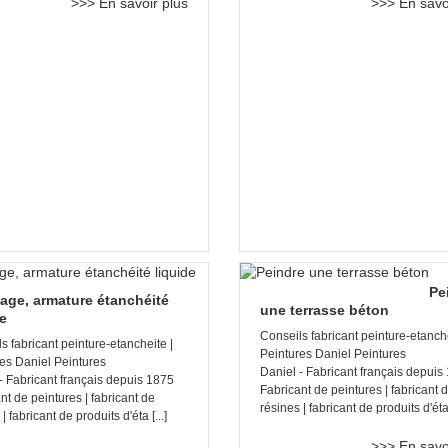
>>> En savoir plus
>>> En savo
Pe
lage, armature étanchéité
une terrasse béton
de
Conseils fabricant peinture-etanche
s fabricant peinture-etancheite |
Peintures Daniel Peintures
es Daniel Peintures
Daniel - Fabricant français depuis
- Fabricant français depuis 1875
Fabricant de peintures | fabricant 
nt de peintures | fabricant de
résines | fabricant de produits d'éta [
| fabricant de produits d'éta [...]
>>> En savo