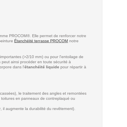
a gamme PROCOM®. Elle permet de renforcer notre
peinture
Étanchéité terrasse PROCOM
notre
 importantes (>2/10 mm) ou pour l'entoilage de
 peut ainsi procéder en toute sécurité à
orpore dans l'
étanchéité liquide
pour répartir à
les cassées), le traitement des angles et remontées
les toitures en panneaux de contreplaqué ou
 il augmente la durabilité du revêtement).