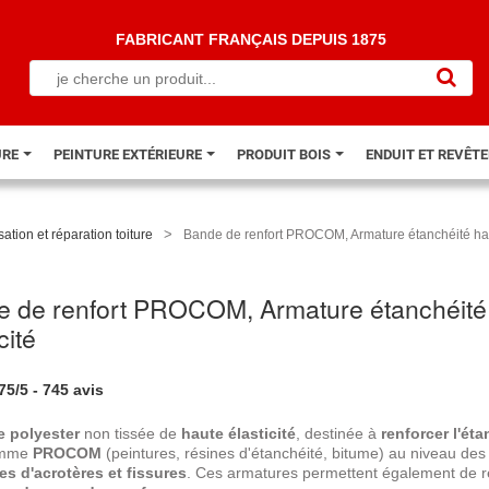
FABRICANT FRANÇAIS DEPUIS 1875
URE
PEINTURE EXTÉRIEURE
PRODUIT BOIS
ENDUIT ET REVÊT
>
ation et réparation toiture
Bande de renfort PROCOM, Armature étanchéité haut
 de renfort PROCOM, Armature étanchéité
cité
.75
/
5
-
745
avis
e polyester
non tissée de
haute élasticité
, destinée à
renforcer
l'éta
amme
PROCOM
(peintures, résines d'étanchéité, bitume) au niveau de
s d'acrotères et fissures
. Ces armatures permettent également de r