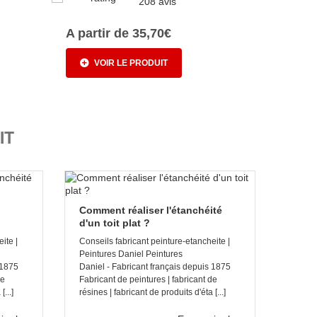
208 avis
A partir de 35,70€
A parti
VOIR LE PRODUIT
VO
IT
Comment réaliser l'étanchéité
?
d'un toit plat ?
ite |
Conseils fabricant peinture-etancheite |
Peintures Daniel Peintures
 1875
Daniel - Fabricant français depuis 1875
de
Fabricant de peintures | fabricant de
...]
résines | fabricant de produits d'éta [...]