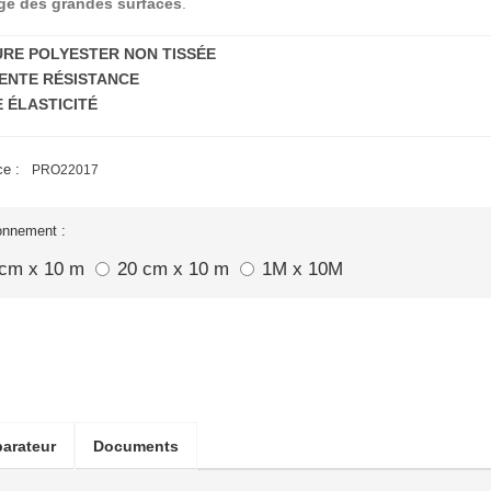
age des grandes surfaces
.
RE POLYESTER NON TISSÉE
ENTE RÉSISTANCE
 ÉLASTICITÉ
e :
PRO22017
onnement :
 cm x 10 m
20 cm x 10 m
1M x 10M
arateur
Documents