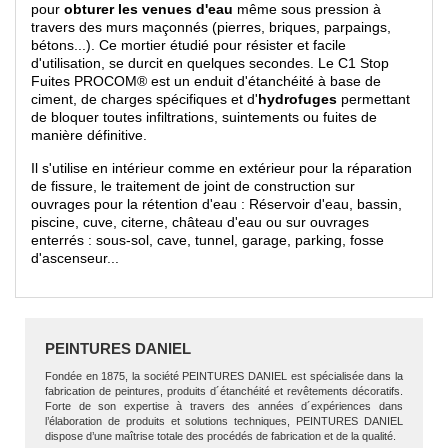
pour
obturer les venues d'eau
même sous pression à
travers des murs maçonnés (pierres, briques, parpaings,
bétons...). Ce mortier étudié pour résister et facile
d'utilisation, se durcit en quelques secondes. Le C1 Stop
Fuites PROCOM® est un enduit d'étanchéité à base de
ciment, de charges spécifiques et d'
hydrofuges
permettant
de bloquer toutes infiltrations, suintements ou fuites de
manière définitive.
Il s'utilise en intérieur comme en extérieur pour la réparation
de fissure, le traitement de joint de construction sur
ouvrages pour la rétention d'eau : Réservoir d'eau, bassin,
piscine, cuve, citerne, château d'eau ou sur ouvrages
enterrés : sous-sol, cave, tunnel, garage, parking, fosse
d'ascenseur...
PEINTURES DANIEL
Fondée en 1875, la société PEINTURES DANIEL est spécialisée dans la
fabrication de peintures, produits d´étanchéité et revêtements décoratifs.
Forte de son expertise à travers des années d´expériences dans
l’élaboration de produits et solutions techniques, PEINTURES DANIEL
dispose d’une maîtrise totale des procédés de fabrication et de la qualité.