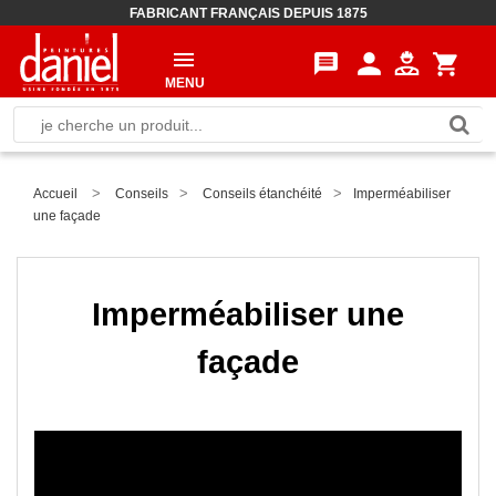
FABRICANT FRANÇAIS DEPUIS 1875
person
message
shopping_cart
MENU
>
>
>
Accueil
Conseils
Conseils étanchéité
Imperméabiliser
une façade
Imperméabiliser une
façade